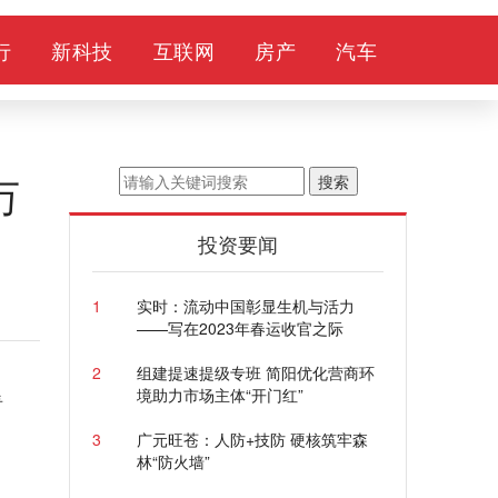
行
新科技
互联网
房产
汽车
万
搜索
投资要闻
1
实时：流动中国彰显生机与活力
——写在2023年春运收官之际
2
组建提速提级专班 简阳优化营商环
境助力市场主体“开门红”
看
3
广元旺苍：人防+技防 硬核筑牢森
林“防火墙”