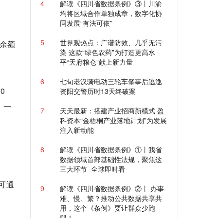
4
解读《四川省数据条例》③丨川渝
均将区域合作单独成章，数字化协
同发展“有法可依”
。
5
世界观热点：广谱防效、几乎无污
余额
染 这款“绿色农药”为打造更高水
平“天府粮仓”献上新力量
6
七旬老汉骑电动三轮车肇事后逃逸
0
资阳交警历时13天终破案
。一
7
天天最新：搭建产业招商新模式 盈
科资本“金梧桐产业落地计划”为发展
注入新动能
8
解读《四川省数据条例》①丨我省
数据领域首部基础性法规，聚焦这
三大环节_全球即时看
可通
9
解读《四川省数据条例》②丨 办事
难、慢、繁？推动公共数据共享共
用，这个《条例》要让群众少跑
腿！