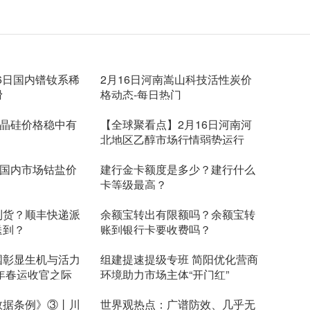
额宝1万一天收益多少
钱存余额宝里面安全吗
16日国内镨钕系稀
2月16日河南嵩山科技活性炭价
滑
格动态-每日热门
多晶硅价格稳中有
【全球聚看点】2月16日河南河
北地区乙醇市场行情弱势运行
日国内市场钴盐价
建行金卡额度是多少？建行什么
卡等级最高？
到货？顺丰快递派
余额宝转出有限额吗？余额宝转
送到？
账到银行卡要收费吗？
国彰显生机与活力
组建提速提级专班 简阳优化营商
3年春运收官之际
环境助力市场主体“开门红”
数据条例》③丨川
世界观热点：广谱防效、几乎无