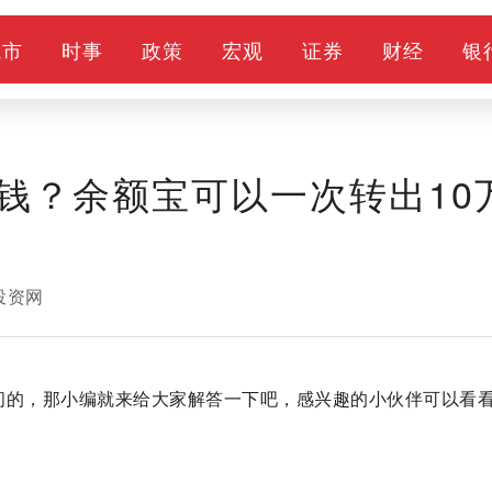
城市
时事
政策
宏观
证券
财经
银
钱？余额宝可以一次转出10
投资网
问的，那小编就来给大家解答一下吧，感兴趣的小伙伴可以看