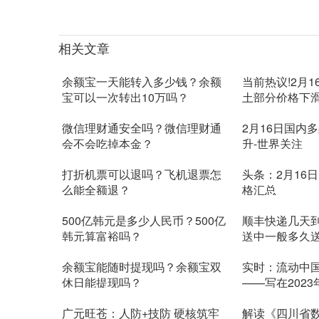
关键词：
余额宝一天能转入多少钱
余额宝可以一次转出10万吗
余
相关文章
余额宝一天能转入多少钱？余额
当前热议!2月
宝可以一次转出10万吗？
土部分价格下
微信理财通安全吗？微信理财通
2月16日国内
会不会吃掉本金？
升-世界关注
打折机票可以退吗？飞机退票怎
头条：2月16
么能全额退？
格汇总
500亿韩元是多少人民币？500亿
顺丰快递几天
韩元算富裕吗？
送中一般多久
余额宝能随时提现吗？余额宝双
实时：流动中
休日能提现吗？
——写在202
广元旺苍：人防+技防 硬核筑牢
解读《四川省