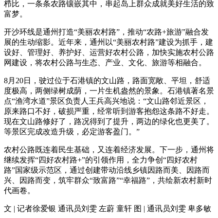
栉比，一条条农路镶嵌其中，串起岛上群众成就美好生活的致
富梦。
开沙环线是通州打造“美丽农村路”，推动“农路+旅游”融合发
展的生动缩影。近年来，通州以“美丽农村路”建设为抓手，建
设好、管理好、养护好、运营好农村公路，加快实施农村公路
网建设，将农村公路与生态、产业、文化、旅游等相融合。
8月20日，驶过位于石港镇的文山路，路面宽敞、平坦，舒适
度极高，两侧绿树成荫，一片生机盎然的景象。石港镇著名景
点“渔湾水道”景区负责人王兵高兴地说：“文山路邻近景区，
原来路口不好，破损严重，经常听到游客抱怨这条路不好走。
现在文山路修好了，路况得到了提升，两边的绿化也更美了。
等景区完成改造升级，必定游客盈门。”
农村公路既连着民生基础，又连着经济发展。下一步，通州将
继续发挥“四好农村路+”的引领作用，全力争创“四好农村
路”国家级示范区，通过创建带动沿线乡镇因路而美、因路而
兴、因路而变，筑牢群众“致富路”“幸福路”，共绘新农村新时
代画卷。
文 | 记者徐爱银 通讯员刘雯 左蔚 童轩 图 | 通讯员刘雯 卑多敏