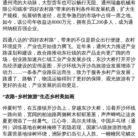
通州湾的大动脉，大型货车也可以畅行无阻。通州瑞鑫机械有
限公司瞄准“四好农村路”带来的有利条件和发展机遇，扩大生
产规模、拓展销售途径，在竞争激烈的市场中占得一席之地。
如今，该公司年收益达8000万元，拥有员工200多人，成为通
州纳税百强企业。
四通八达的“四好农村路”，带来的不仅是群众出行便捷、农村
环境提升，产业也开始借力腾飞。近年来，通州大力推进产业
路谋划和建设，政合路推动东社镇的农产品走向更广阔的市
场，创业路加速兴仁镇工业产业发展步伐，东沙大桥打开开沙
岛经济建设的宏伟蓝图，开沙环线为开沙岛旅游业发展增添了
动力……一条条产业路应运而生，致力于服务乡村产业发展，
路通了、路畅了，物流运输得到了更好的保障、观光旅游有了
更好的去处，产业发展的后劲更足。
“农路+乡村旅游”生态乡村美如画
仲夏时节，在五接镇开沙岛上，穿越东沙大桥，沿着开沙环线
一路向前，宽阔的柏油路两侧树木郁郁葱葱，声声蝉鸣让这炎
夏更增添了一丝暑气。江心寺、高尔夫球场、中国乒乓球（通
州）训练基地在树林掩映下若隐若现，国家5A级旅游胜地房
车露营基地绿树环绕，洲际梦幻岛引人入胜。一幢幢民宅鳞次