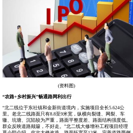
(资料图)
“农路+乡村振兴”畅通路网利出行
“北二线位于东社镇和金新街道境内，实施项目全长5.624公
里。老北二线路面只有8.8至9米宽，纵横向裂缝、网裂、车
辙、坑塘、沉陷较为严重，路面平整度差、路面结构强度低。
群众反映道路颠簸，不好走。”北二线大修增补工程项目经理
葛小聪介绍，此次大修改造，路面拓宽至12米，完善道路两侧