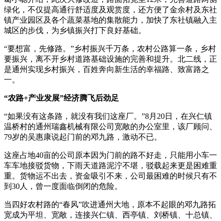
绿化，不仅提高通行舒适度及观赏度，还方便了金余村及东社
镇产业园区及各个蔬菜基地的集散能力，加快了东社镇融入主
城区的步伐，为乡镇振兴打下良好基础。
“要想富，先修路。”乡村振兴千万条，农村公路算一条，乡村
要振兴，离不开乡村道路基础设施的完善和提升。北二线，正
是通州实现乡村振兴，百姓奔向新生活的幸福路、致富路之
一。
“农路+产业发展”经济腾飞后劲足
“如果没有这条路，就没有我们这座厂。”8月20日，在兴仁镇
温桥村的通州瑞鑫机械有限公司宽敞的办公室里，该厂顾问、
79岁的吴惠康说起门前的邓九路，激动不已。
这座占地40亩的公司原本因为门前的路不好走，只能用小车一
车车地接驳货物，下雨天道路泥泞不堪，驳载起来更是困难重
重。货物运不出去，资金吸引不来，公司最困难的时候只有不
到30人，曾一度面临倒闭的危险。
当四好农村路的“春风”吹进通州大地，原本不起眼的邓九路拓
宽成为平坦、宽敞，连接兴仁镇、西亭镇、刘桥镇、十总镇、