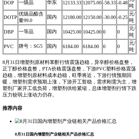
一级品
华东
DOP
12133.33
12075.00
-58.33
-0.48
吨
优级品酯含
元/
国内
DOTP
12180.00
12150.00
-30.00
-0.25
量99.0
吨
元/
一等品
国内
DBP
10425.00
10425.00
0
0
吨
元/
牌号：SG5
国内
PVC
6184.00
6184.00
0
0
吨
8月31日增塑剂原材料苯酐行情震荡趋稳，异辛醇价格盘整，
正丁醇价格盘整，PTA价格震荡盘整，下游PVC塑料价格震荡
趋稳，增塑剂原材料成本趋稳，旺季将近，下游行情预期回
暖，增塑剂需求预期上涨，下游开工暂稳，需求刚需为主，增
塑剂厂家开工低负荷，增塑剂供给紧缩，总体增塑剂行情下跌
压力较弱上涨动力仍存。
推荐内容
8月31日国内增塑剂产业链相关产品价格汇总