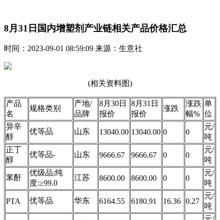
8月31日国内增塑剂产业链相关产品价格汇总
时间：2023-09-01 08:59:09 来源：生意社
(相关资料图)
产品
产地/
8月30日
8月31日
涨跌
单
规格类别
涨跌
名
品牌
报价
报价
幅%
位
异辛
元/
优等品
山东
13040.00
13040.00
0
0
醇
吨
正丁
元/
优等品-
山东
9666.67
9666.67
0
0
醇
吨
优级品;纯
元/
苯酐
江苏
8600.00
8600.00
0
0
度:≥99.0
吨
元/
优等品
华东
PTA
6164.55
6180.91
16.36
0.27
吨
元/