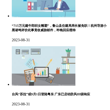
“715万元建牛郎织女雕塑”，鲁山县住建局局长被免职！杭州导游小
黑诸鸣评价此事竟收威胁邮件，昨晚回应橙柿
2023-08-31
台风“苏拉”或9月1日登陆粤东 广东已启动防风III级响应
2023-08-31