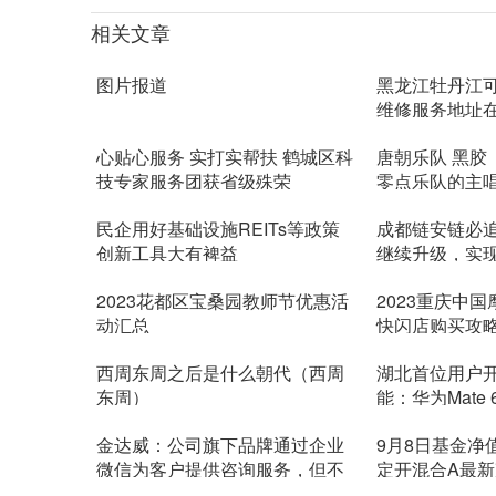
相关文章
图片报道
黑龙江牡丹江
维修服务地址
心贴心服务 实打实帮扶 鹤城区科
唐朝乐队 黑胶
技专家服务团获省级殊荣
零点乐队的主
民企用好基础设施REITs等政策
成都链安链必
创新工具大有裨益
继续升级，实
率秒
2023花都区宝桑园教师节优惠活
2023重庆中
动汇总
快闪店购买攻
西周东周之后是什么朝代（西周
湖北首位用户
东周）
能：华为Mate 
10元/月
金达威：公司旗下品牌通过企业
9月8日基金净
微信为客户提供咨询服务，但不
定开混合A最新净
强制
0.31%