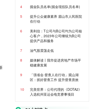
4
掘金队员名单(掘金现役队员名单)
5
提升公众健康素养 眉山市人民医院
在行动
6
美利信：T公司与B公司均为公司核
心客户，2023年公司继续为B公司
提供产品和服务
7
油气股震荡走低
8
媒体解读丨我市促进房地产市场平
稳健康发展
渐
9
「强省会·督查人在行动」观山湖
区：抓好督查工作 提升督查质效
10
完美世界：公司代理的《DOTA2》
入选杭州亚运会电竞赛事项目