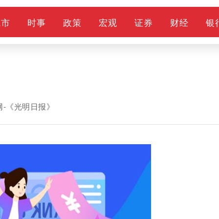
城市
时事
政策
宏观
证券
财经
银
网-《光明日报》