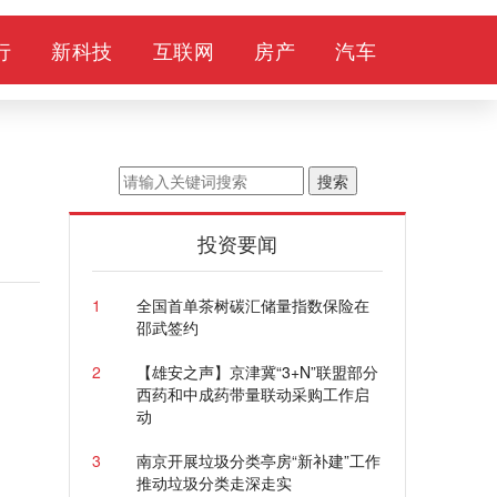
行
新科技
互联网
房产
汽车
搜索
投资要闻
1
全国首单茶树碳汇储量指数保险在
邵武签约
2
【雄安之声】京津冀“3+N”联盟部分
西药和中成药带量联动采购工作启
动
3
南京开展垃圾分类亭房“新补建”工作
推动垃圾分类走深走实