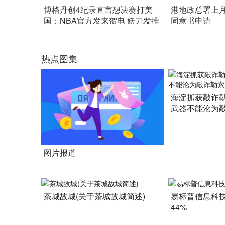
博格丹创4纪录直言想决赛打美
港地政总署上
国：NBA官方发来贺电 妖刀发推
同意书申请
鼓掌
热点图集
海淀抓获敲诈
武器不能沦为
图片报道
茶城故城(关于茶城故城简述)
易标普信息科
44%