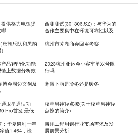
可提供格力电饭煲
西测测试(301306.SZ)：与华为的
在哪
合作主要集中在环境可靠性以及
电
（唐朝乐队和黑豹
杭州市芜湖商会回乡考察
唱）
追产品智能化功能
2023杭州亚运会小客车单双号限
现链上数据分析效
行吗
国摩博会周边文创及
寒露下雨是冷冬还是暖冬
略
开通卫星通话功
校草男神轻点撩(关于校草男神轻
60 Pro首发 最低
点撩的简介)
值：华夏磐利一年
海洋工程用钢行业市场需求及发
值1.464，涨
展前景分析