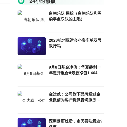
24小时热点
唐朝乐队 黑胶（唐朝乐队和黑
豹零点乐队的主唱）
2023杭州亚运会小客车单双号
限行吗
9月8日基金净值：华夏磐利一
年定开混合A最新净值1.464，
涨0.31%
金达威：公司旗下品牌通过企
业微信为客户提供咨询服务，
但不强制关注及购买
深圳暴雨过后，市民要注意这9
件事