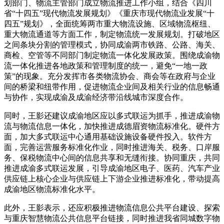
划部门、物流主管部门成立物流推进工作小组，结合《四川
省“十四五”现代物流发展规划》《重庆市现代物流业发展“十
四五”规划》，全面统筹两市重大物流设施、区域物流枢纽、
重大物流通道等方面工作，制定物流统一发展规划。打破地区
之间条块分割的管理模式，协同成渝两市铁路、公路、海关、
商检、空管等不同部门制定物流一体化发展政策。围绕成渝物
流一体化推进各地政策和管理制度的统一，避免“一地一政
策”的现象。充分发挥市各类物流协会、商会等在政府与企业
间的桥梁和纽带作用，促进物流企业间及相关行业的信息畅通
与协作，实现成渝及成渝经济带沿线城市深度合作。
同时，王影还建议成渝地区应以多式联运为抓手，推进成渝物
流与物流信息一体化，加快推进成德眉资物流标准化。硬件方
面，加大多式联运中心通用基础设施设备硬件投入。软件方
面，完善运营服务标准化作业，同时推进海关、税务、口岸服
务、保税物流中心间的信息共享和无缝衔接。协同重庆，共同
推进成渝多式联运发展，引导成渝地区电子、医药、汽车产业
供应链上核心企业与供应链上下游企业推进标准化，带动提高
成渝地区物流标准化水平。
此外，王影表示，还应积极推进物流信息公共平台建设、探索
与重庆智慧物流公共信息平台链接，同时推进我省同城数字物