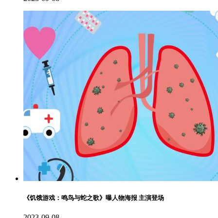
《饥饿游戏：鸣鸟与蛇之歌》曝人物海报 主演登场
2023-09-08