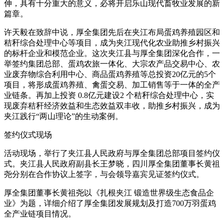
伸，具有十分重大的意义，必将开启乐山现代畜牧业发展的新
篇章。
许天毅在致辞中说，厚全集团先后在夹江布局蛋鸡养殖园区和
秸秆综合处理中心等项目，成为夹江现代化农业助推乡村振兴
的标杆企业和模范企业。这次夹江县与厚全集团深化合作，一
举签约集团总部、蛋鸡农旅一体化、大宗农产品交易中心、农
业废弃物综合利用中心、商品蛋鸡养殖等总投资20亿元的5个
项目，将形成蛋鸡养殖、禽蛋交易、加工销售等于一体的全产
业链条。再加上投资 0.8亿元建设2 个秸秆综合处理中心，实
现废弃秸秆经济效益和生态效益双丰收，助推乡村振兴，成为
夹江践行“两山理论”的生动案例。
签约仪式现场
活动现场，举行了夹江县人民政府与厚全集团总部项目签约仪
式。夹江县人民政府副县长王梦晓，四川厚全集团董事长黄祖
尧分别在合作协议上签字，与会领导嘉宾见证签约仪式。
厚全集团董事长黄祖尧以《扎根夹江 锻造世界级生态食品企
业》为题，详细介绍了厚全集团发展规划及打造700万羽蛋鸡
全产业链项目情况。