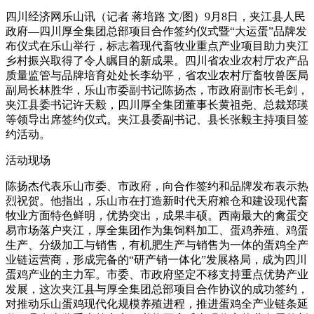
四川经济网乐山讯（记者 蒋培路 文/图）9月8日，夹江县人民
政府—四川厚全集团总部项目合作签约仪式暨“大运蛋”品牌发
布仪式在乐山举行，标志着现代畜牧业重点产业项目助力夹江
乡村振兴取得了令人瞩目的新成果。四川省农业农村厅农产品
质量监管与品牌培育处处长李幼平，省农业农村厅畜牧兽医局
副局长林胜华，乐山市委副书记陈扬杰，市政府副市长毛剑，
夹江县委书记许天毅，四川厚全集团董事长黄祖尧、总裁郑瑛
等领导出席签约仪式。夹江县委副书记、县长张毅主持项目签
约活动。
活动现场
陈扬杰代表乐山市委、市政府，向合作签约和品牌发布表示热
烈祝贺。他指出，乐山市在打造新时代天府粮仓和建设现代畜
牧业方面特色鲜明，优势突出，成果丰硕。西南最大的禽蛋交
易市场落户夹江，厚全集团作为集饲料加工、蛋鸡养殖、鸡蛋
生产、分级加工与销售，有机肥生产与销售为一体的蛋鸡全产
业链运营商，形成完备的“研产销一体化”发展格局，成为四川
蛋鸡产业的主力军。市委、市政府坚定不移支持重点优势产业
发展，这次夹江县与厚全集团总部项目合作协议的成功签约，
对推动乐山蛋鸡现代化规模养殖进程，推进蛋鸡全产业链条延