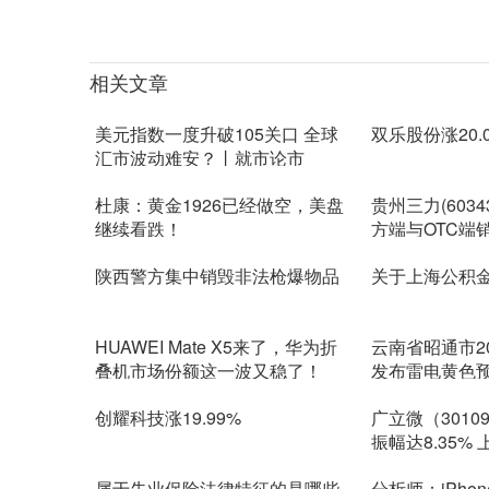
关键词：
相关文章
美元指数一度升破105关口 全球
双乐股份涨20.
汇市波动难安？丨就市论市
杜康：黄金1926已经做空，美盘
贵州三力(6034
继续看跌！
方端与OTC端
陕西警方集中销毁非法枪爆物品
关于上海公积
HUAWEI Mate X5来了，华为折
云南省昭通市2023
叠机市场份额这一波又稳了！
发布雷电黄色
创耀科技涨19.99%
广立微（3010
振幅达8.35% 上
08）
属于失业保险法律特征的是哪些
分析师：iPhone