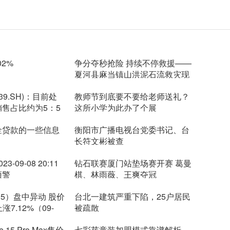
02%
争分夺秒抢险 持续不停救援——
夏河县麻当镇山洪泥石流救灾现
场
39.SH)：目前处
教师节到底要不要给老师送礼？
销售占比约为5：5
这所小学为此办了个展
金贷款的一些信息
衡阳市广播电视台党委书记、台
长符文彬被查
-09-08 20:11
钻石联赛厦门站垫场赛开赛 葛曼
预警
棋、林雨薇、王爽夺冠
95）盘中异动 股价
台北一建筑严重下陷，25户居民
涨7.12%（09-
被疏散
 15 Pro Max售价
七彩芽童装加盟模式靠谱解析