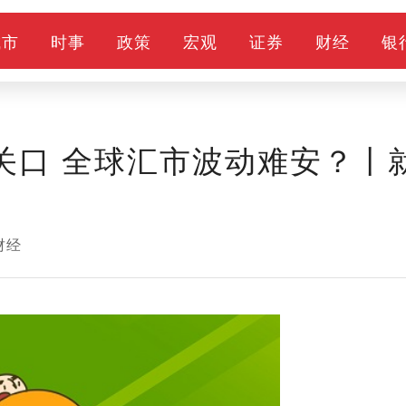
城市
时事
政策
宏观
证券
财经
银
关口 全球汇市波动难安？丨
财经