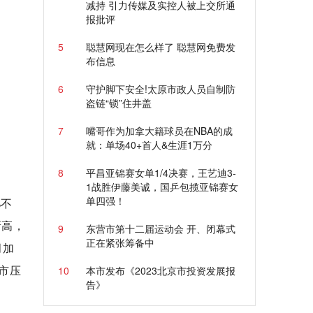
减持 引力传媒及实控人被上交所通
报批评
5
聪慧网现在怎么样了 聪慧网免费发
布信息
6
守护脚下安全!太原市政人员自制防
盗链“锁”住井盖
7
嘴哥作为加拿大籍球员在NBA的成
就：单场40+首人&生涯1万分
8
平昌亚锦赛女单1/4决赛，王艺迪3-
1战胜伊藤美诚，国乒包揽亚锦赛女
单四强！
%不
新高，
9
东营市第十二届运动会 开、闭幕式
正在紧张筹备中
月加
市压
10
本市发布《2023北京市投资发展报
告》