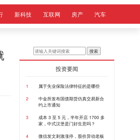
行
新科技
互联网
房产
汽车
就
搜索
投资要闻
1
属于失业保险法律特征的是哪些
2
中金所发布国债期货仿真交易新合
约上市通知
3
成本 3 至 5 元，半年开店 1700 多
家，中式汉堡是门好生意吗？
4
微信发文刺激涨停，股价异动老板