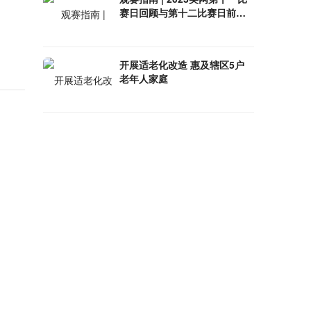
赛日回顾与第十二比赛日前瞻
（文末彩蛋）
开展​适老化改造 惠及辖区5户
老年人家庭